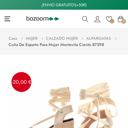
¡ENVIO GRATUITO!(+50€)
Navegación
☰
0
de
palanca
Casa
MUJER
CALZADO MUJER
ALPARGATAS
Cuña De Esparto Para Mujer Montevita Ciento 87298
-20,00 €