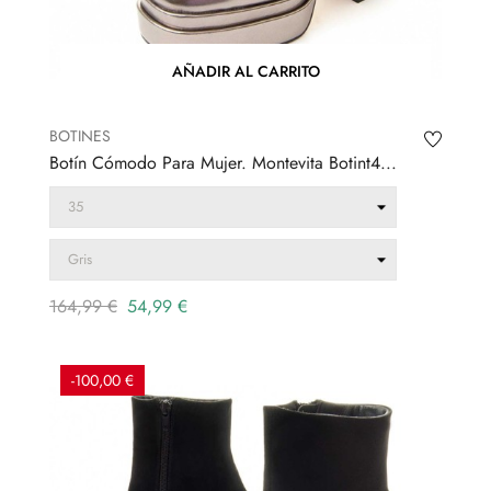
AÑADIR AL CARRITO
BOTINES
Botín Cómodo Para Mujer. Montevita Botint4...
Precio
Precio
164,99 €
54,99 €
regular
-100,00 €