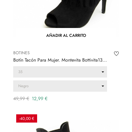
AÑADIR AL CARRITO
BOTINES
Botín Tacón Para Mujer. Montevita Bottivita13...
Precio
Precio
49,99 €
12,99 €
regular
-40,00 €