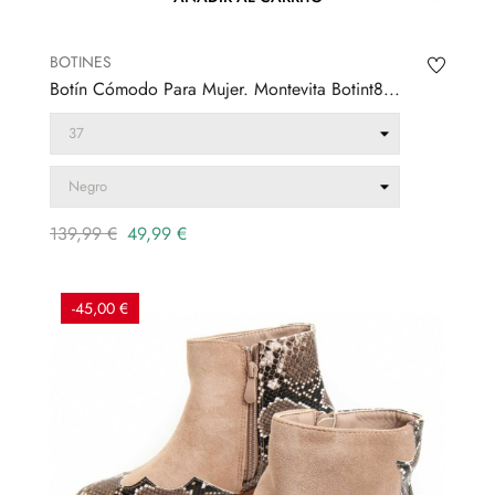
BOTINES
Botín Cómodo Para Mujer. Montevita Botint8...
Precio
Precio
139,99 €
49,99 €
regular
-45,00 €