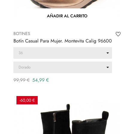
AÑADIR AL CARRITO
BOTINES
Botín Casual Para Mujer. Montevita Calig 96600
Precio
Precio
99,99 €
54,99 €
regular
-60,00 €