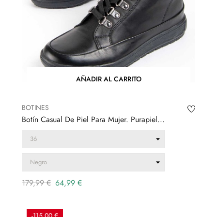
AÑADIR AL CARRITO
BOTINES
Botín Casual De Piel Para Mujer. Purapiel...
Precio
Precio
179,99 €
64,99 €
regular
-115,00 €