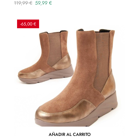
Precio
Precio
119,99 €
59,99 €
regular
-65,00 €
AÑADIR AL CARRITO