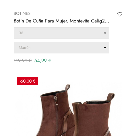
BOTINES
Botín De Cuña Para Mujer. Montevita Calig2...
Precio
Precio
119,99 €
54,99 €
regular
-60,00 €