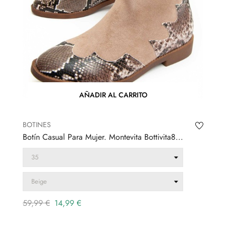
AÑADIR AL CARRITO
BOTINES
Botín Casual Para Mujer. Montevita Bottivita8...
Precio
Precio
59,99 €
14,99 €
regular