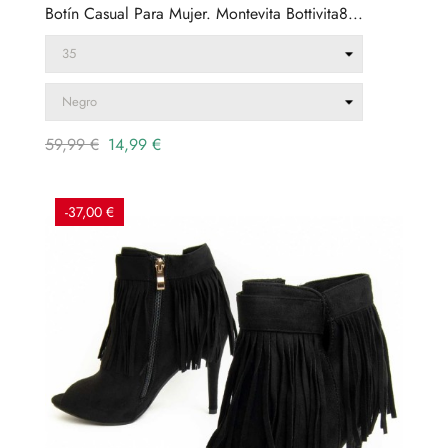
Botín Casual Para Mujer. Montevita Bottivita8...
Precio
Precio
59,99 €
14,99 €
regular
-37,00 €