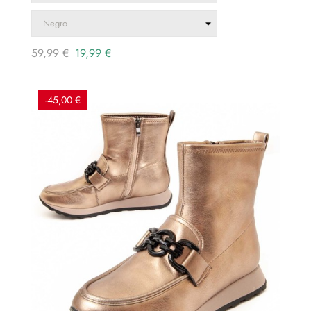
Precio
Precio
59,99 €
19,99 €
regular
-45,00 €