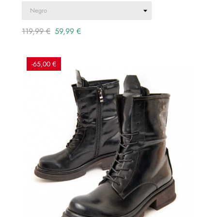
Precio
Precio
119,99 €
59,99 €
regular
-65,00 €