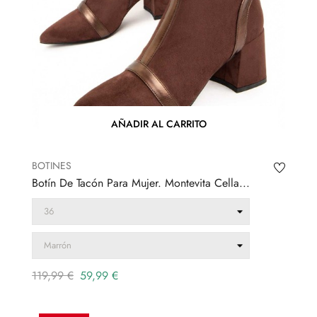
AÑADIR AL CARRITO
BOTINES
Botín De Tacón Para Mujer. Montevita Cella...
Precio
Precio
119,99 €
59,99 €
regular