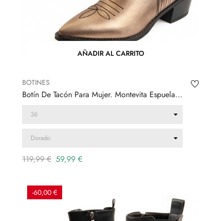
AÑADIR AL CARRITO
BOTINES
Botín De Tacón Para Mujer. Montevita Espuela...
Precio
Precio
119,99 €
59,99 €
regular
-60,00 €