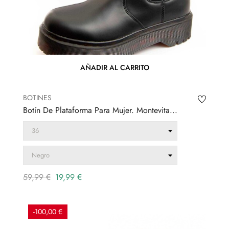
AÑADIR AL CARRITO
BOTINES
Botín De Plataforma Para Mujer. Montevita...
Precio
Precio
59,99 €
19,99 €
regular
-100,00 €