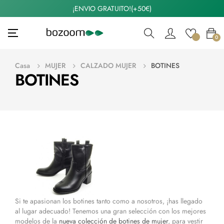
¡ENVIO GRATUITO!(+50€)
Navegación
☰
0
de
palanca
Casa
MUJER
CALZADO MUJER
BOTINES
BOTINES
Si te apasionan los botines tanto como a nosotros, ¡has llegado
al lugar adecuado! Tenemos una gran selección con los mejores
modelos de la
nueva colección de botines de mujer
, para vestir