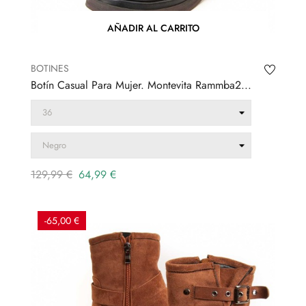
AÑADIR AL CARRITO
BOTINES
Botín Casual Para Mujer. Montevita Rammba2...
Precio
Precio
129,99 €
64,99 €
regular
-65,00 €