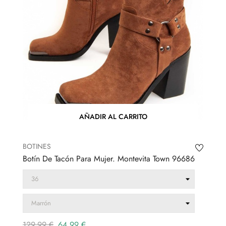
AÑADIR AL CARRITO
BOTINES
Botín De Tacón Para Mujer. Montevita Town 96686
Precio
Precio
129,99 €
64,99 €