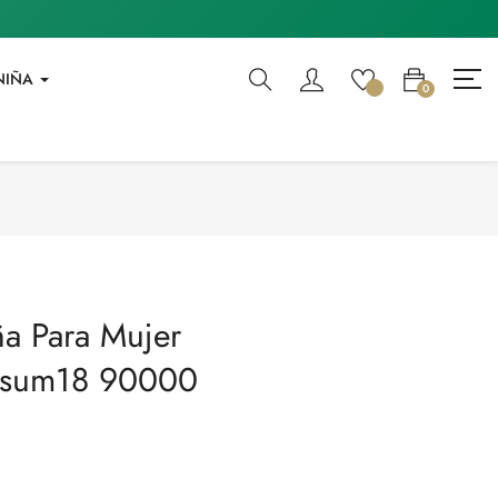
NIÑA
0
a Para Mujer
rtsum18 90000