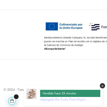
×
© 2024 - Tienda online de calzado y complementos
Vendido hace 53 minutos
Alpargata De Cuña Para Mujer.
Montevita Esparteo6 102792