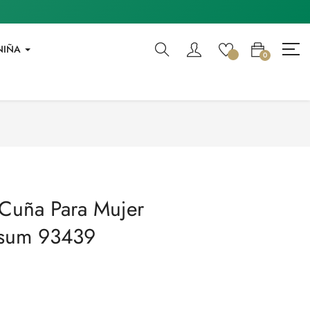
NIÑA
0
 Cuña Para Mujer
esum 93439