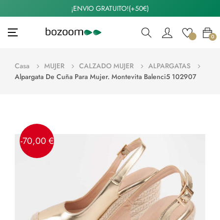
¡ENVIO GRATUITO!(+50€)
Navegación
☰
0
de
palanca
Casa
MUJER
CALZADO MUJER
ALPARGATAS
Alpargata De Cuña Para Mujer. Montevita Balenci5 102907
-70,00 €