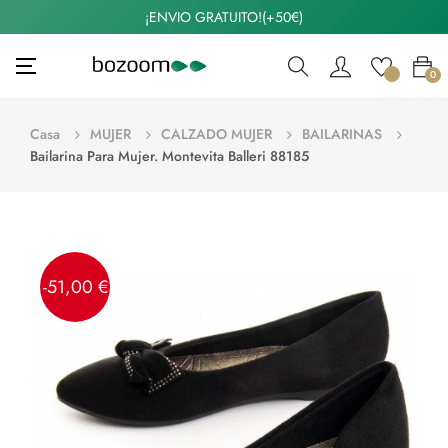
¡ENVIO GRATUITO!(+50€)
Navegación
☰
0
de
palanca
Casa
MUJER
CALZADO MUJER
BAILARINAS
Bailarina Para Mujer. Montevita Balleri 88185
-51,00 €