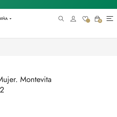
NIÑA
0
Mujer. Montevita
12