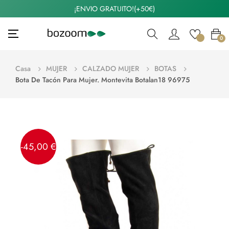
¡ENVIO GRATUITO!(+50€)
Navegación
☰
0
de
palanca
Casa
MUJER
CALZADO MUJER
BOTAS
Bota De Tacón Para Mujer. Montevita Botalan18 96975
-45,00 €