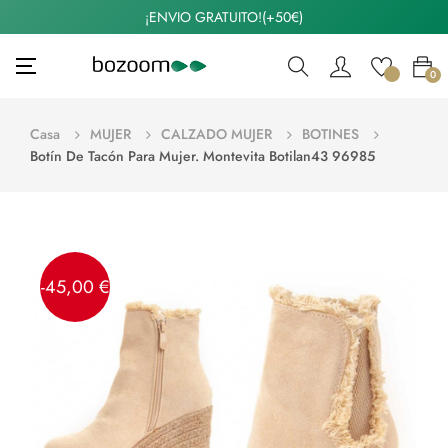
¡ENVIO GRATUITO!(+50€)
Navegación
☰
0
de
palanca
Casa
MUJER
CALZADO MUJER
BOTINES
Botín De Tacón Para Mujer. Montevita Botilan43 96985
-45,00 €