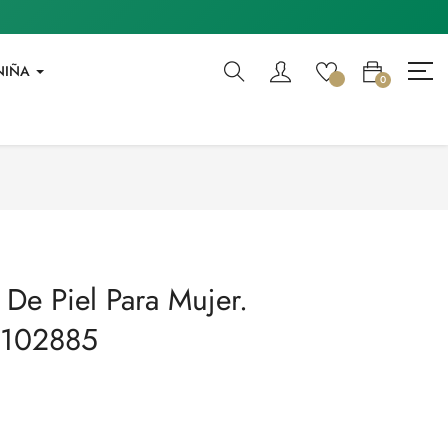
NIÑA
0
 De Piel Para Mujer.
a 102885