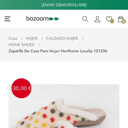
¡ENVIO GRATUITO!(+50€)
Navegación
☰
0
de
palanca
Casa
MUJER
CALZADO MUJER
HOME SHOES
Zapatilla De Casa Para Mujer Northome Louslip 101236
-30,00 €