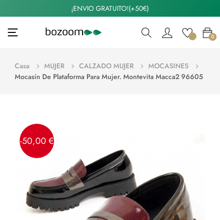
¡ENVIO GRATUITO!(+50€)
Navegación
☰
0
de
palanca
Casa
MUJER
CALZADO MUJER
MOCASINES
Mocasín De Plataforma Para Mujer. Montevita Macca2 96605
-50,00 €