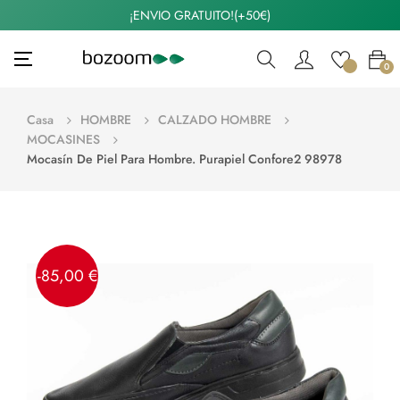
¡ENVIO GRATUITO!(+50€)
Navegación
☰
0
de
palanca
Casa
HOMBRE
CALZADO HOMBRE
MOCASINES
Mocasín De Piel Para Hombre. Purapiel Confore2 98978
-85,00 €