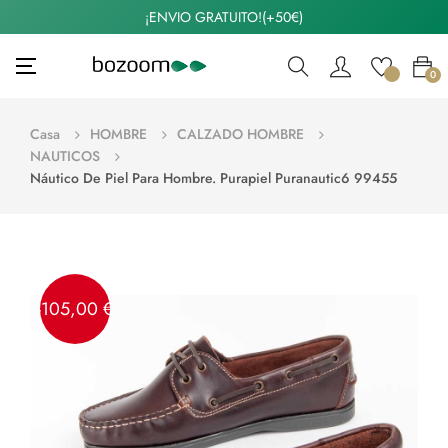
¡ENVIO GRATUITO!(+50€)
Navegación
☰
0
de
palanca
Casa
HOMBRE
CALZADO HOMBRE
NAUTICOS
Náutico De Piel Para Hombre. Purapiel Puranautic6 99455
-105,00 €