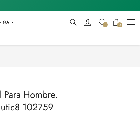
NIÑA
0
l Para Hombre.
autic8 102759