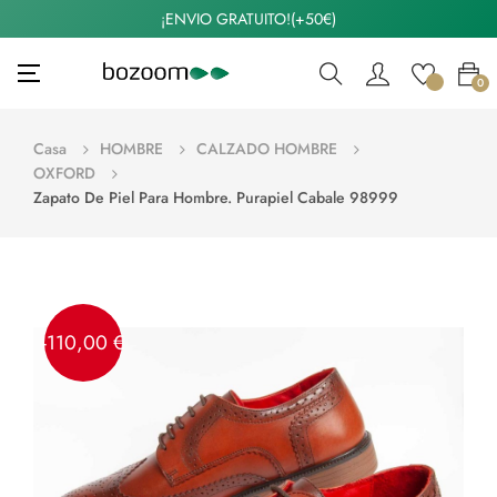
¡ENVIO GRATUITO!(+50€)
Navegación
☰
0
de
palanca
Casa
HOMBRE
CALZADO HOMBRE
OXFORD
Zapato De Piel Para Hombre. Purapiel Cabale 98999
-110,00 €