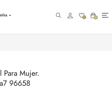
NIÑA
0
l Para Mujer.
ra7 96658