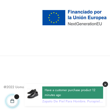
×
@2022 Uomo
Have a customer purchase product 12
minutes ago
Zapato De Piel Para Hombre. Purapiel
Confore4 98983