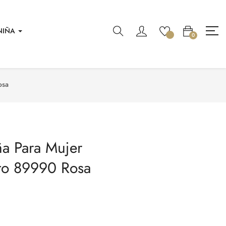
NIÑA
0
osa
a Para Mujer
to 89990 Rosa