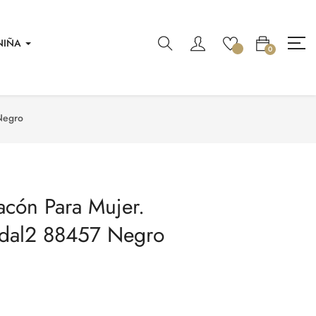
NIÑA
0
Negro
acón Para Mujer.
ndal2 88457 Negro