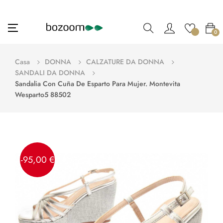
navigazione
☰
0
Toggle
Casa
DONNA
CALZATURE DA DONNA
SANDALI DA DONNA
Sandalia Con Cuña De Esparto Para Mujer. Montevita
Wesparto5 88502
-95,00 €