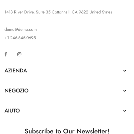
1418 River Drive, Suite 35 Cottonhall, CA 9622 United States
demo@demo.com
+1 246-645-0695
Facebook
Instagram
AZIENDA

NEGOZIO

AIUTO

Subscribe to Our Newsletter!