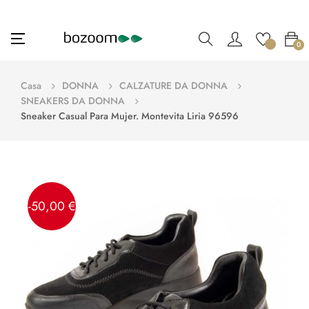
navigazione
☰
0
Toggle
Casa
DONNA
CALZATURE DA DONNA
SNEAKERS DA DONNA
Sneaker Casual Para Mujer. Montevita Liria 96596
-50,00 €