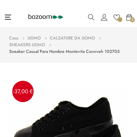
navigazione
☰
0
Toggle
Casa
UOMO
CALZATURE DA UOMO
SNEAKERS UOMO
Sneaker Casual Para Hombre Montevita Connveh 102705
-37,00 €