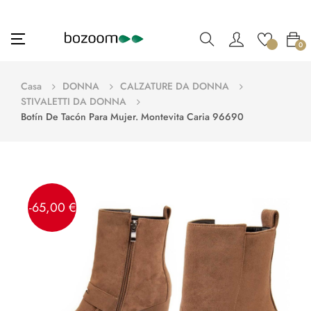
navigazione
☰
0
Toggle
Casa
DONNA
CALZATURE DA DONNA
STIVALETTI DA DONNA
Botín De Tacón Para Mujer. Montevita Caria 96690
-65,00 €