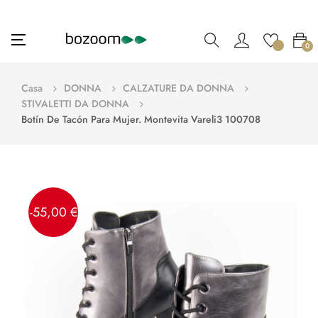
navigazione
☰
0
Toggle
Casa
DONNA
CALZATURE DA DONNA
STIVALETTI DA DONNA
Botín De Tacón Para Mujer. Montevita Vareli3 100708
-55,00 €