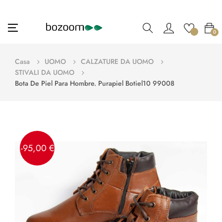
navigazione
☰
0
Toggle
Casa
UOMO
CALZATURE DA UOMO
STIVALI DA UOMO
Bota De Piel Para Hombre. Purapiel Botiel10 99008
-95,00 €