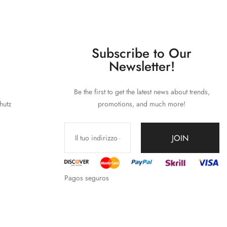
Subscribe to Our
Newsletter!
Be the first to get the latest news about trends,
hutz
promotions, and much more!
JOIN
Pagos seguros