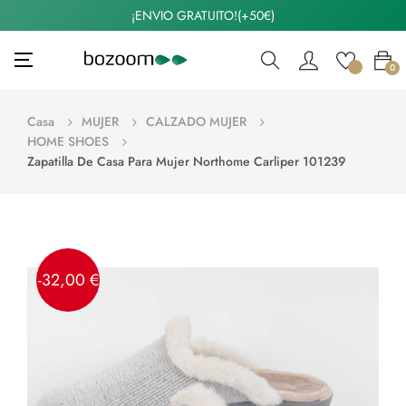
¡ENVIO GRATUITO!(+50€)
Navegación
☰
0
de
palanca
Casa
MUJER
CALZADO MUJER
HOME SHOES
Zapatilla De Casa Para Mujer Northome Carliper 101239
-32,00 €