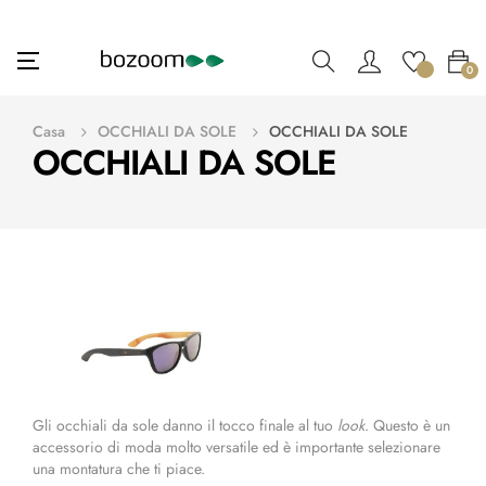
navigazione
☰
0
Toggle
Casa
OCCHIALI DA SOLE
OCCHIALI DA SOLE
OCCHIALI DA SOLE
Gli occhiali da sole danno il tocco finale al tuo
look
. Questo è un
accessorio di moda molto versatile ed è importante selezionare
una montatura che ti piace.