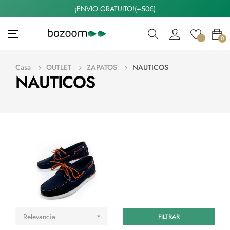
¡ENVIO GRATUITO!(+50€)
Navegación
☰
0
de
palanca
Casa
OUTLET
ZAPATOS
NAUTICOS
NAUTICOS
Relevancia
FILTRAR
