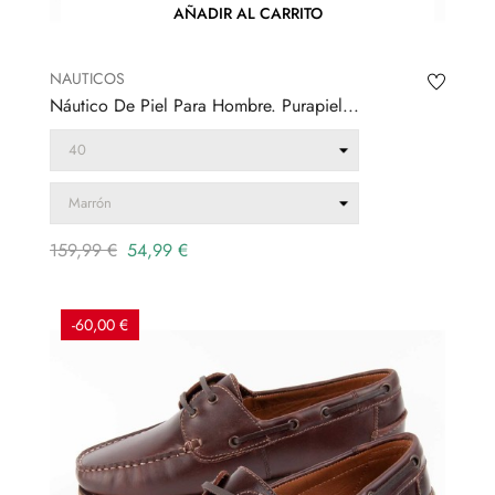
AÑADIR AL CARRITO
NAUTICOS
Náutico De Piel Para Hombre. Purapiel...
Precio
Precio
159,99 €
54,99 €
regular
-60,00 €