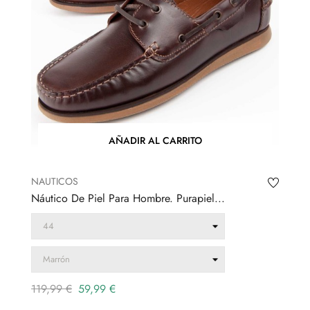
AÑADIR AL CARRITO
NAUTICOS
Náutico De Piel Para Hombre. Purapiel...
Precio
Precio
119,99 €
59,99 €
regular