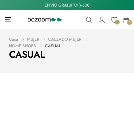
¡ENVIO GRATUITO!(+50€)
Navegación
☰
0
de
palanca
Casa
MUJER
CALZADO MUJER
HOME SHOES
CASUAL
CASUAL