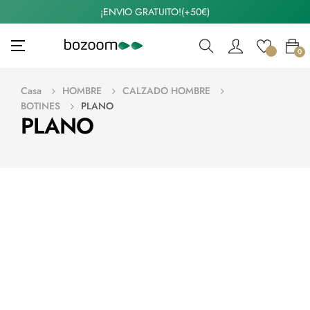
¡ENVIO GRATUITO!(+50€)
Navegación
☰
0
de
palanca
Casa
HOMBRE
CALZADO HOMBRE
BOTINES
PLANO
PLANO