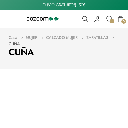
¡ENVIO GRATUITO!(+50€)
Navegación
☰
0
de
palanca
Casa
MUJER
CALZADO MUJER
ZAPATILLAS
CUÑA
CUÑA